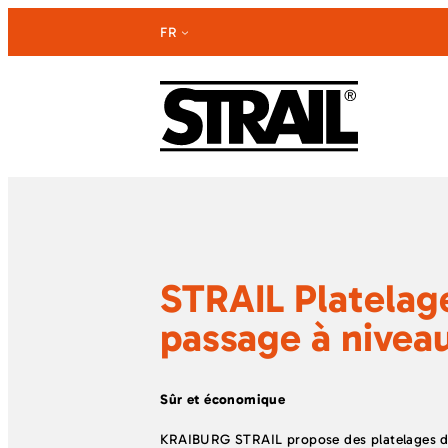
Aller
FR
au
contenu
STRAIL Platelag
passage à nivea
Sûr et économique
KRAIBURG STRAIL propose des platelages d