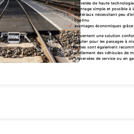
brevetée de haute technologie
montage simple et possible à 
matériaux nécessitant peu d’e
continu
avantages économiques grâce 
Ils présentent une solution confo
particulier pour les passages à ni
systèmes sont également recomm
d’enraillement des véhicules de m
les traversées de service ou en ga