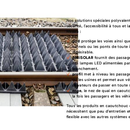
Nos solutions spéciales polyvale
sécurité, l’accessibilité à tous et
niveau :
grid
protège les voies ainsi que
tunnels ou les ponts de toute
indésirable.
pédiSOLAR
fournit des passage
des lampes LED alimentées par 
branchement.
profil
met à niveau les passage
ou les usines et permet aux véh
élévateurs de passer en toute 
edge
, le nez de quai en caout
la fois les passagers et les véhi
Tous les produits en caoutchouc 
nécessitent que peu d’entretien 
flexible avec les autres systèmes 