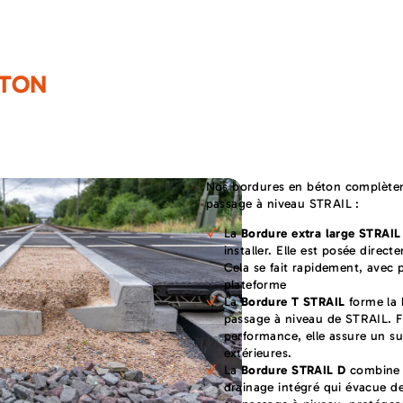
TON
Nos bordures en béton complètent
passage à niveau STRAIL :
La
Bordure extra large STRAIL
installer. Elle est posée direc
Cela se fait rapidement, avec p
plateforme
La
Bordure T STRAIL
forme la 
passage à niveau de STRAIL. F
performance, elle assure un sup
extérieures.
La
Bordure
STRAIL
D
combine 
drainage intégré qui évacue de