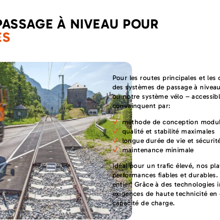
PASSAGE À NIVEAU POUR
ES
Pour les routes principales et le
des systèmes de passage à niveau t
ou notre système vélo – accessib
convainquent par:
méthode de conception modula
qualité et stabilité maximales
longue durée de vie et sécurité
maintenance minimale
Idéal pour un trafic élevé, nos pl
performances fiables et durables. 
entier. Grâce à des technologies 
exigences de haute technicité en 
capacité de charge.