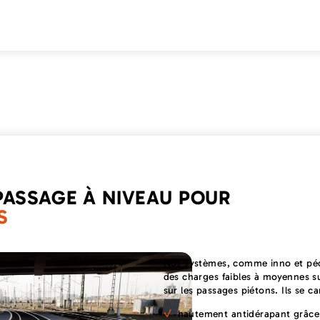
PASSAGE À NIVEAU POUR
S
Nos systèmes, comme inno et péd
des charges faibles à moyennes s
sur les passages piétons. Ils se ca
hautement antidérapant grâce