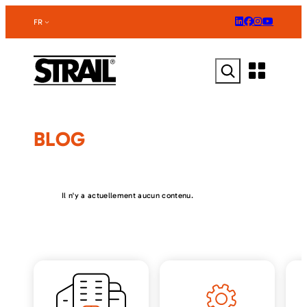
Aller
au
FR
contenu
Rechercher
BLOG
Il n'y a actuellement aucun contenu.