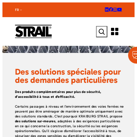
Aller
au
FR
contenu
Rechercher
Des solutions spéciales pour
des demandes particulières
Des produits complémentaires pour plus de sécurité,
d’accessibilité à tous et d’efficacité.
Certains passages à niveau et l’environnement des voies ferrées ne
peuvent pas être aménager de manière optimale uniquement avec
des solutions standards. C’est pourquoi KRAIBURG STRAIL propose
des solutions sur-meures
, adaptées à des exigences particulières
en ce qui concerne la construction, la sécurité ou les exigences
opérationnelles. Qu’il s’agisse d’améliorer l’accessibilité à tous, de
sécuriser des zones sensibles ou d’améliorer la visibilité des