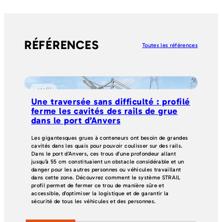
RÉFÉRENCES
Toutes les références
profil
g
Une traversée sans difficulté : profilé
Sé
ferme les cavités des rails de grue
la
dans le port d’Anvers
Une
fer
Les gigantesques grues à conteneurs ont besoin de grandes
Sch
cavités dans les quais pour pouvoir coulisser sur des rails.
seu
Dans le port d’Anvers, ces trous d’une profondeur allant
la 
jusqu’à 55 cm constituaient un obstacle considérable et un
Gm
danger pour les autres personnes ou véhicules travaillant
dans cette zone. Découvrez comment le système STRAIL
profil permet de fermer ce trou de manière sûre et
accessible, d’optimiser la logistique et de garantir la
sécurité de tous les véhicules et des personnes.