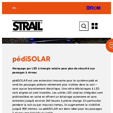
Aller
au
FR
contenu
Rechercher
pédiSOLAR
Marquage par LED à énergie solaire pour plus de sécurité aux
passages à niveau
pédiSOLAR est une extension innovante pour le système pédi et
rend les passages piétons nettement plus visibles dans la nuit –
sans aucun branchement électrique. Une série d’éclairages à LED
sont alignés et sont installés. Les unités LED solaires intégrées sont
préinstallées en usine et offrent un éclairage autonome et sans
entretien jusqu’à environ 240 heures à pleine charge. En particulier
pendant la nuit ou par mauvais temps, ils augmentent la visibilité
jusqu’à 900 mètres. Le pédiSOLAR est donc idéal pour les passages
à niveau non éclairés ou isolés.