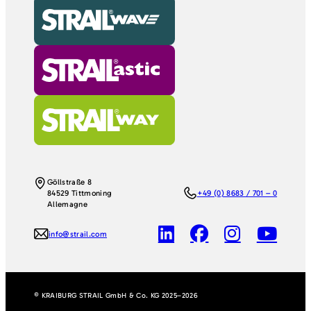
Göllstraße 8
84529 Tittmoning
+49 (0) 8683 / 701 – 0
Allemagne
info@strail.com
© KRAIBURG STRAIL GmbH & Co. KG 2025–2026