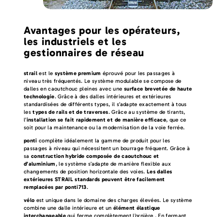
Avantages pour les opérateurs,
les industriels et les
gestionnaires de réseau
strail
est le
système premium
éprouvé pour les passages à
niveau très fréquentés. Le système modulable se compose de
dalles en caoutchouc pleines avec une
surface brevetée de haute
technologie
. Grâce à des dalles intérieures et extérieures
standardisées de différents types, il s’adapte exactement à tous
les
types de rails et de traverses
. Grâce au système de tirants,
l’
installation se fait rapidement et de manière efficace
, que ce
soit pour la maintenance ou la modernisation de la voie ferrée.
ponti
complète idéalement la gamme de produit pour les
passages à niveau qui nécessitent un bourrage fréquent. Grâce à
sa
construction hybride composée de caoutchouc et
d’aluminium
, le système s’adapte de manière flexible aux
changements de position horizontale des voies.
Les dalles
extérieures STRAIL standards peuvent être facilement
remplacées par ponti713
.
vélo
est unique dans le domaine des charges élevées. Le système
combine une dalle intérieure et un
élément élastique
interchangeable
qui ferme complètement l’ornière . En fermant