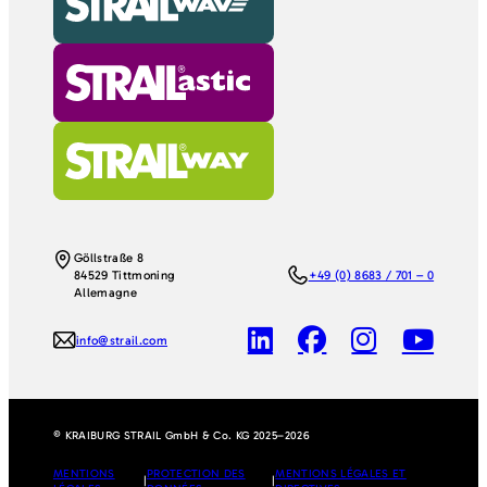
Göllstraße 8
84529 Tittmoning
+49 (0) 8683 / 701 – 0
Allemagne
info@strail.com
© KRAIBURG STRAIL GmbH & Co. KG 2025–2026
MENTIONS
PROTECTION DES
MENTIONS LÉGALES ET
|
|