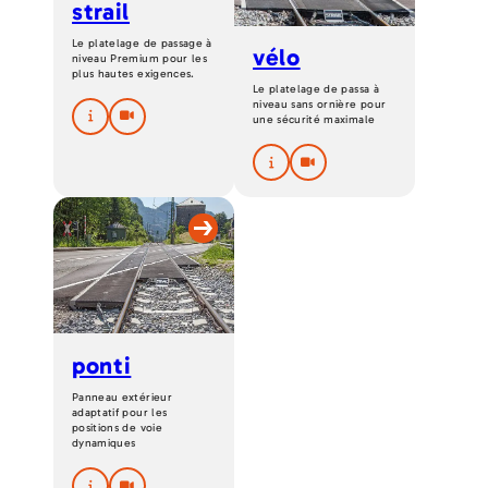
strail
Le platelage de passage à
vélo
niveau Premium pour les
plus hautes exigences.
Le platelage de passa à
niveau sans ornière pour
une sécurité maximale
ponti
Panneau extérieur
adaptatif pour les
positions de voie
dynamiques