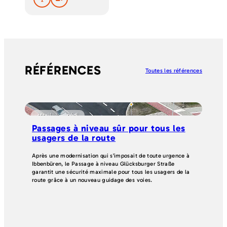
RÉFÉRENCES
Toutes les références
strail
pédi
p
Passages à niveau sûr pour tous les
Ré
usagers de la route
st
ci
Après une modernisation qui s’imposait de toute urgence à
Ibbenbüren, le Passage à niveau Glücksburger Straße
Deu
garantit une sécurité maximale pour tous les usagers de la
apr
route grâce à un nouveau guidage des voies.
Tec
et 
ins
ave
con
en 