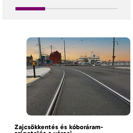
Zajcsökkentés és kóboráram-