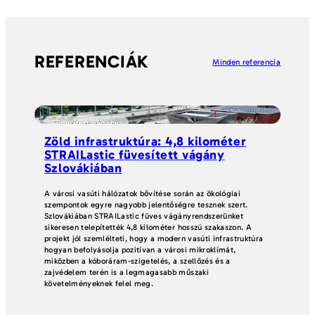
REFERENCIÁK
Minden referencia
Füvesített vágány
s
Zöld infrastruktúra: 4,8 kilométer
Bi
STRAILastic füvesített vágány
kö
Szlovákiában
Az 
Glü
A városi vasúti hálózatok bővítése során az ökológiai
kös
szempontok egyre nagyobb jelentőségre tesznek szert.
köz
Szlovákiában STRAILastic füves vágányrendszerünket
sikeresen telepítették 4,8 kilométer hosszú szakaszon. A
projekt jól szemlélteti, hogy a modern vasúti infrastruktúra
hogyan befolyásolja pozitívan a városi mikroklímát,
miközben a kóboráram-szigetelés, a szellőzés és a
zajvédelem terén is a legmagasabb műszaki
követelményeknek felel meg.