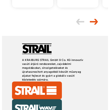
A KRAIBURG STRAIL GmbH & Co. KG innovatív
vasúti átjáró rendszereket, zajvédelmi
megoldásokat, sínszigeteléseket és
újrahasznosított anyagokból készült műanyag
aljakat fejleszt és gyárt a globális vasúti
közlekedés számára.