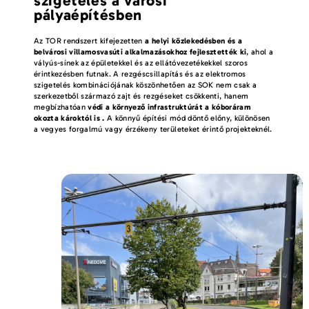
szigetelés a városi
pályaépítésben
Az TOR rendszert kifejezetten
a helyi közlekedésben és a
belvárosi villamosvasúti alkalmazásokhoz fejlesztették ki
, ahol a
vályús-sínek az épületekkel és az ellátóvezetékekkel szoros
érintkezésben futnak. A rezgéscsillapítás és az elektromos
szigetelés kombinációjának köszönhetően az SOK nem csak a
szerkezetből származó zajt és rezgéseket csökkenti, hanem
megbízhatóan
védi a környező infrastruktúrát a kóboráram
okozta károktól is .
A könnyű építési mód döntő előny, különösen
a vegyes forgalmú vagy érzékeny területeket érintő projekteknél.