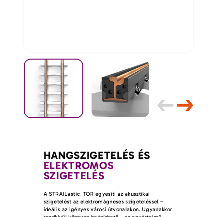
HANGSZIGETELÉS ÉS
ELEKTROMOS
SZIGETELÉS
A STRAILastic_TOR egyesíti az akusztikai
szigetelést az elektromágneses szigeteléssel –
ideális az igényes városi útvonalakon. Ugyanakkor
rendkívül könnyen beépíthető – ez egyértelmű