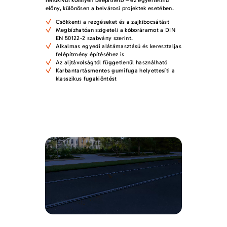
előny, különösen a belvárosi projektek esetében.
Csökkenti a rezgéseket és a zajkibocsátást
Megbízhatóan szigeteli a kóboráramot a DIN
EN 50122-2 szabvány szerint.
Alkalmas egyedi alátámasztású és keresztaljas
felépítmény építéséhez is
Az aljtávolságtól függetlenül használható
Karbantartásmentes gumifuga helyettesíti a
klasszikus fugakiöntést