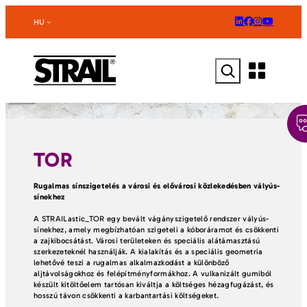
Ugrás
a
HU
tartalomhoz
Keresés
TOR
Rugalmas sínszigetelés a városi és elővárosi közlekedésben vályús-
sínekhez
A STRAILastic_TOR egy bevált vágányszigetelő rendszer vályús-
sínekhez, amely megbízhatóan szigeteli a kóboráramot és csökkenti
a zajkibocsátást. Városi területeken és speciális alátámasztású
szerkezeteknél használják. A kialakítás és a speciális geometria
lehetővé teszi a rugalmas alkalmazkodást a különböző
aljtávolságokhoz és felépítményformákhoz. A vulkanizált gumiból
készült kitöltőelem tartósan kiváltja a költséges hézagfugázást, és
hosszú távon csökkenti a karbantartási költségeket.