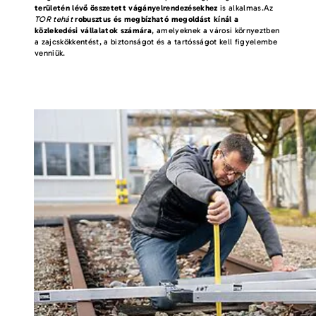
területén lévő összetett vágányelrendezésekhez
is alkalmas.Az
TOR tehát
robusztus és megbízható megoldást kínál a
közlekedési vállalatok számára
, amelyeknek a városi környeztben
a zajcskökkentést, a biztonságot és a tartósságot kell figyelembe
venniük.