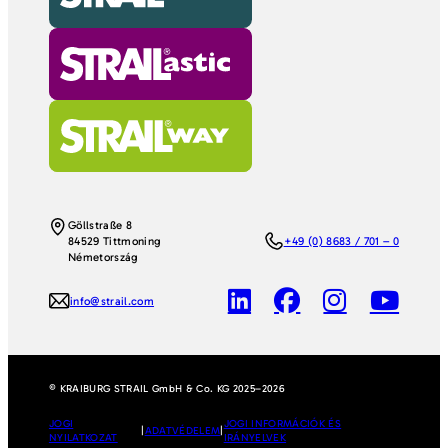
Göllstraße 8
84529 Tittmoning
+49 (0) 8683 / 701 – 0
Németország
info@strail.com
© KRAIBURG STRAIL GmbH & Co. KG 2025–2026
JOGI
JOGI INFORMÁCIÓK ÉS
|
ADATVÉDELEM
|
NYILATKOZAT
IRÁNYELVEK