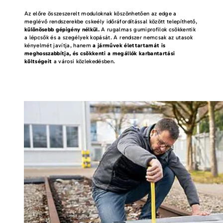
Az előre összeszerelt moduloknak köszönhetően az edge a
meglévő rendszerekbe cskeély időráfordítással között telepíthető,
különösebb gépigény nélkül.
A rugalmas gumiprofilok csökkentik
a lépcsők és a szegélyek kopását. A rendszer nemcsak az utasok
kényelmét javítja, hanem
a járművek élettartamát is
meghosszabbítja, és csökkenti a megállók karbantartási
költségeit
a városi közlekedésben.