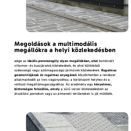
Megoldások a multimodális
megállókra a helyi közlekedésben
edge az
ideális peronszegély olyan megállókban, ahol
kombinált
villamos- és buszjáratok közlekednek, és ahol különböző
szélességű vagy ajtómagasságú járművek közlekednek.
Rugalmas
geometriájának és rugalmas anyagának
köszönhetően a rendszer
alkalmazkodik az íves vágányokhoz, a korlátozott helyhez és a
változó megállómagasságokhoz. Az eredmény egy
kényelmes,
biztonságos felszállás, amely
a sűrű városi közlekedésben az
átszállási pontokon vagy az átmeneti területeken is jól működik.