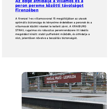
Az edge áthidalja a villamos és a
peron pereme közötti távolságot
Firenzében
A firenzei 1-es villamosvonal 15 megállójában az utasok
optimális biztonsága és kényelme érdekében a peronok és a
villamosok közötti réseket le kellett zárni. A KRAIBURG
STRAIL rugalmas és robusztus peremrendszere itt ideális
megoldást kínált: stabil pufferként működik, és áthidalja a
rést, jelentősen növelve a beszállás biztonságát.