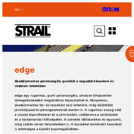
Ugrás
a
HU
tartalomhoz
Keresés
edge
Akadálymentes peronszegély gumiból a nagyobb kényelem és
védelem érdekében
edge egy rugalmas, gumi peronszegély, amelyet kifejezetten
tömegközlekedési megállókhoz fejlesztettek ki. Kényelmes,
akadálymentes fel- és leszállást tesz lehetővé, még különböző
járműtípusok és perongeometriák esetén is. A rugalmas anyag védi
a csúszó lépcsőfokokat és a járműveket, csökkentve a sérüléseket
és a karbantartási költségeket. A szerelés időtakarékos és egyszerű,
még szűkös városi helyzetekben is. A buszokkal kombinált használat
is lehetséges a kijelölt buszmegállókban.