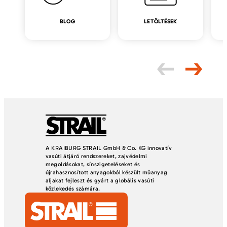
BLOG
LETÖLTÉSEK
A KRAIBURG STRAIL GmbH & Co. KG innovatív
vasúti átjáró rendszereket, zajvédelmi
megoldásokat, sínszigeteléseket és
újrahasznosított anyagokból készült műanyag
aljakat fejleszt és gyárt a globális vasúti
közlekedés számára.