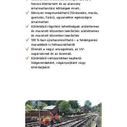
hosszú élettartam és az alacsony
ártalmatlanítási költségek miatt.
Könnyen megmunkálható (fűrészelés, marás,
gyalulás, fúrás), ugyanakkor egészségre
ártalmatlan
Különböző rögzítési lehetőségek: alátétlemez
és maratott közvetlen leerősítés: alátétlemez
és maratott közvetlen leerősítés
100 %-ban újrahasznosítható – a feldolgozási
maradékok is felhasználhatók
Ellenáll a vegyi anyagoknak, az UV-
sugárzásnak és az ózonnak.
Különböző változatokban kapható:
hídgerendaként, vágányaljként vagy
kitérőaljként