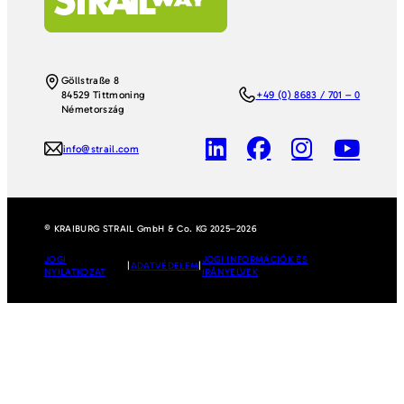
Göllstraße 8
84529 Tittmoning
+49 (0) 8683 / 701 – 0
Németország
info@strail.com
© KRAIBURG STRAIL GmbH & Co. KG 2025–2026
JOGI
JOGI INFORMÁCIÓK ÉS
|
ADATVÉDELEM
|
NYILATKOZAT
IRÁNYELVEK