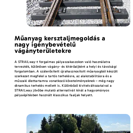
Műanyag kersztaljmegoldás a
nagy igénybevételű
vágányterületekre
A STRAILway-t forgalmas pályaszakaszokon való használatra
tervezték, különösen vágány- és kitérőaljként a helyi és távolsági
forgalomban. A szálerősített újrahasznosított műanyagból készült
szerkezet megfelel a tartós terhelésre, az alakstabilitásra és a
műszaki élettartamra vonatkozó követelményeknek – még nagy
dinamikus terhelés mellett is. Különböző kivitelváltozataival a
STRAILway jövőbe mutató alternatívát kínál a hagyományos
pályaépítésben használt klasszikus faaljak helyett.