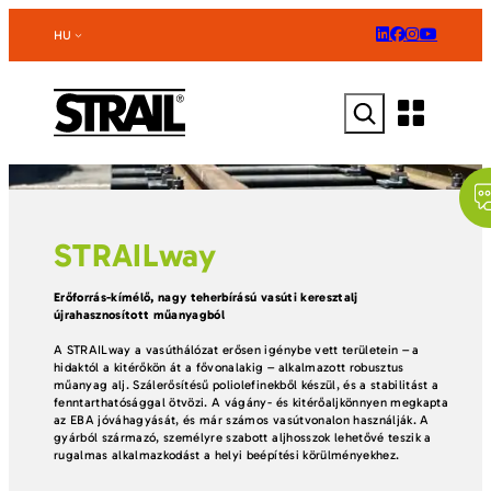
Ugrás
a
HU
tartalomhoz
Keresés
STRAILway
Erőforrás-kímélő, nagy teherbírású vasúti keresztalj
újrahasznosított műanyagból
A STRAILway a vasúthálózat erősen igénybe vett területein – a
hidaktól a kitérőkön át a fővonalakig – alkalmazott robusztus
műanyag alj. Szálerősítésű poliolefinekből készül, és a stabilitást a
fenntarthatósággal ötvözi. A vágány- és kitérőaljkönnyen megkapta
az EBA jóváhagyását, és már számos vasútvonalon használják. A
gyárból származó, személyre szabott aljhosszok lehetővé teszik a
rugalmas alkalmazkodást a helyi beépítési körülményekhez.