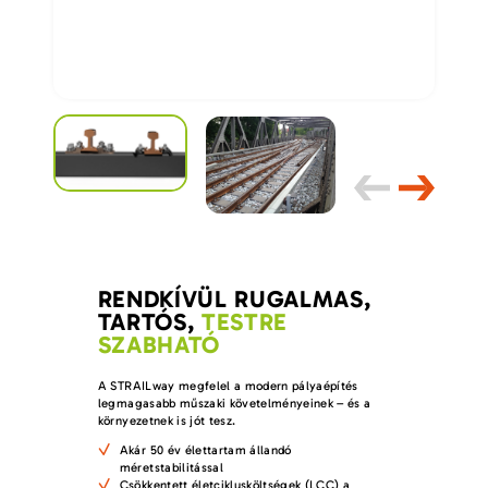
RENDKÍVÜL RUGALMAS,
TARTÓS,
TESTRE
SZABHATÓ
A STRAILway megfelel a modern pályaépítés
legmagasabb műszaki követelményeinek – és a
környezetnek is jót tesz.
Akár 50 év élettartam állandó
méretstabilitással
Csökkentett életciklusköltségek (LCC) a