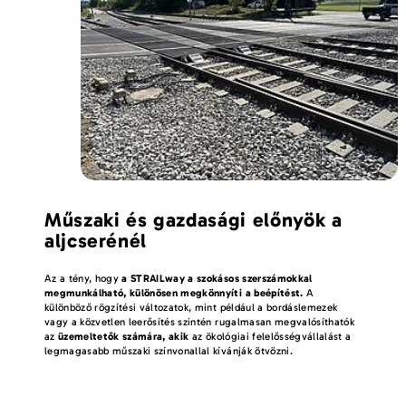
Műszaki és gazdasági előnyök a
aljcserénél
Az a tény, hogy
a STRAILway a szokásos szerszámokkal
megmunkálható, különösen megkönnyíti a beépítést.
A
különböző rögzítési változatok, mint például a bordáslemezek
vagy a közvetlen leerősítés szintén rugalmasan megvalósíthatók
az
üzemeltetők számára, akik
az ökológiai felelősségvállalást a
legmagasabb műszaki színvonallal kívánják ötvözni.