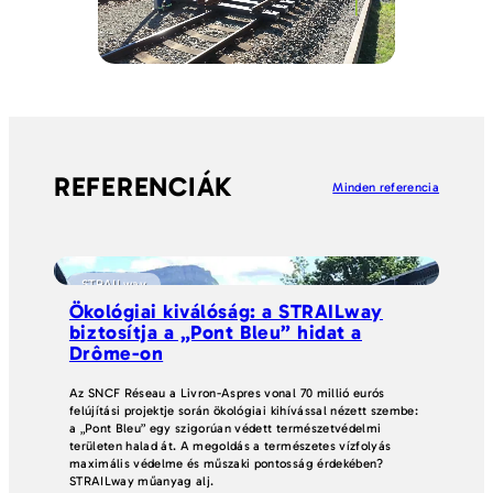
REFERENCIÁK
Minden referencia
STRAILway
S
Ökológiai kiválóság: a STRAILway
A 
biztosítja a „Pont Bleu” hidat a
ke
Drôme-on
b
Az SNCF Réseau a Livron-Aspres vonal 70 millió eurós
A S
felújítási projektje során ökológiai kihívással nézett szembe:
Köz
a „Pont Bleu” egy szigorúan védett természetvédelmi
fáb
területen halad át. A megoldás a természetes vízfolyás
gyo
maximális védelme és műszaki pontosság érdekében?
min
STRAILway műanyag alj.
éri