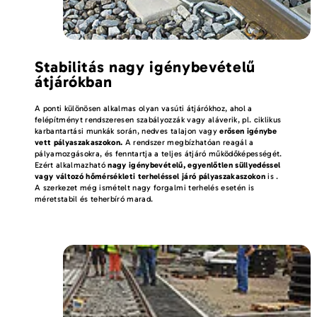
Stabilitás nagy igénybevételű
átjárókban
A ponti különösen alkalmas olyan vasúti átjárókhoz, ahol a
felépítményt rendszeresen szabályozzák vagy aláverik, pl. ciklikus
karbantartási munkák során, nedves talajon vagy
erősen igénybe
vett pályaszakaszokon.
A rendszer megbízhatóan reagál a
pályamozgásokra, és fenntartja a teljes átjáró működőképességét.
Ezért alkalmazható
nagy igénybevételű, egyenlőtlen süllyedéssel
vagy változó hőmérsékleti terheléssel járó pályaszakaszokon
is .
A szerkezet még ismételt nagy forgalmi terhelés esetén is
méretstabil és teherbíró marad.