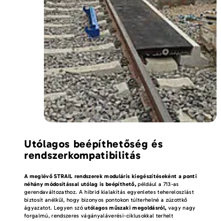
Utólagos beépíthetőség és
rendszerkompatibilitás
A meglévő STRAIL rendszerek moduláris kiegészítéseként a ponti
néhány módosítással utólag is beépíthető,
például a 713-as
gerendaváltozathoz. A hibrid kialakítás egyenletes tehereloszlást
biztosít anélkül, hogy bizonyos pontokon túlterhelné a zúzottkő
ágyazatot. Legyen szó
utólagos műszaki megoldásról,
vagy nagy
forgalmú, rendszeres vágányaláverési-ciklusokkal terhelt