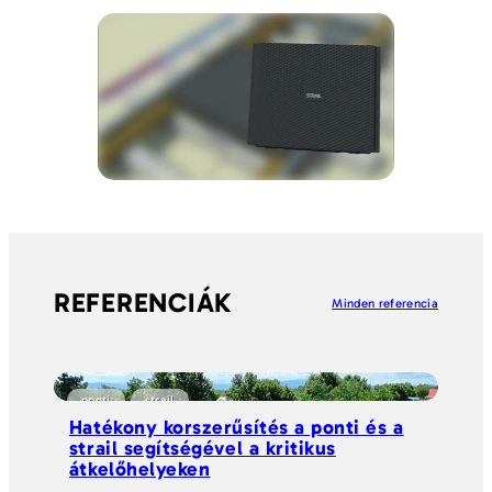
REFERENCIÁK
Minden referencia
ponti
strail
Hatékony korszerűsítés a ponti és a
strail segítségével a kritikus
átkelőhelyeken