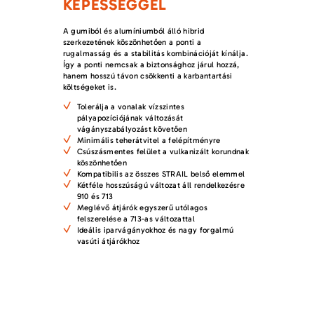
KÉPESSÉGGEL
A gumiból és alumíniumból álló hibrid
szerkezetének köszönhetően a ponti a
rugalmasság és a stabilitás kombinációját kínálja.
Így a ponti nemcsak a biztonsághoz járul hozzá,
hanem hosszú távon csökkenti a karbantartási
költségeket is.
Tolerálja a vonalak vízszintes
pályapozíciójának változását
vágányszabályozást követően
Minimális teherátvitel a felépítményre
Csúszásmentes felület a vulkanizált korundnak
köszönhetően
Kompatibilis az összes STRAIL belső elemmel
Kétféle hosszúságú változat áll rendelkezésre
910 és 713
Meglévő átjárók egyszerű utólagos
felszerelése a 713-as változattal
Ideális iparvágányokhoz és nagy forgalmú
vasúti átjárókhoz