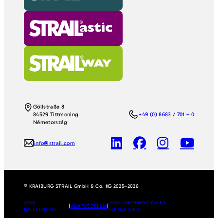
Göllstraße 8
84529 Tittmoning
+49 (0) 8683 / 701 – 0
Németország
info@strail.com
© KRAIBURG STRAIL GmbH & Co. KG 2025–2026
JOGI
JOGI INFORMÁCIÓK ÉS
|
ADATVÉDELEM
|
NYILATKOZAT
IRÁNYELVEK