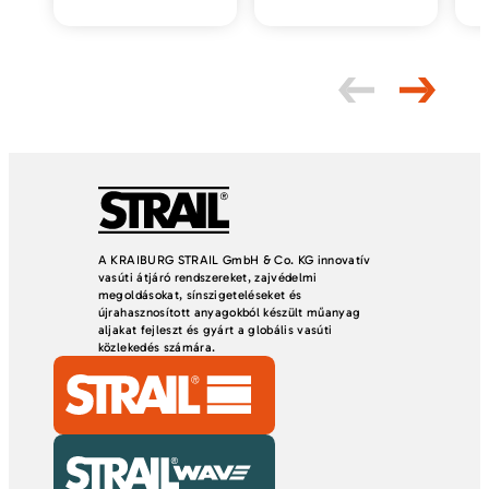
A KRAIBURG STRAIL GmbH & Co. KG innovatív
vasúti átjáró rendszereket, zajvédelmi
megoldásokat, sínszigeteléseket és
újrahasznosított anyagokból készült műanyag
aljakat fejleszt és gyárt a globális vasúti
közlekedés számára.