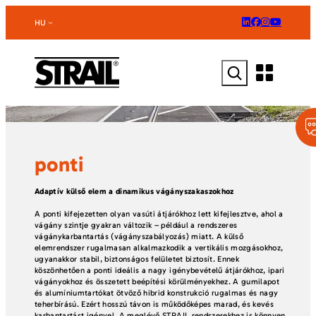
Ugrás
a
HU
tartalomhoz
Keresés
ponti
Adaptív külső elem a dinamikus vágányszakaszokhoz
A ponti kifejezetten olyan vasúti átjárókhoz lett kifejlesztve, ahol a
vágány szintje gyakran változik – például a rendszeres
vágánykarbantartás (vágányszabályozás) miatt. A külső
elemrendszer rugalmasan alkalmazkodik a vertikális mozgásokhoz,
ugyanakkor stabil, biztonságos felületet biztosít. Ennek
köszönhetően a ponti ideális a nagy igénybevételű átjárókhoz, ipari
vágányokhoz és összetett beépítési körülményekhez. A gumilapot
és alumíniumtartókat ötvöző hibrid konstrukció rugalmas és nagy
teherbírású. Ezért hosszú távon is működőképes marad, és kevés
karbantartást igényel. A meglévő STRAIL rendszerekhez is könnyen