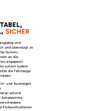
TABEL,
L,
SICHER
 langlebig und
ch und überzeugt so
. Die Gummi-
nen an die
ation angepasst
mi schont zudem
izität die Fahrzeuge
chäden.
 Ein- und Aussteigen
n
terial schützt
 Schiebetritte
verschiedene
nd Einbausituationen