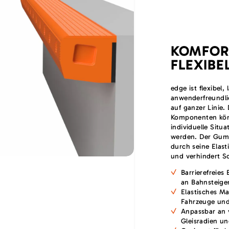
KOMFOR
FLEXIBE
edge ist flexibel,
anwenderfreundli
auf ganzer Linie
Komponenten kön
individuelle Situ
werden. Der Gum
durch seine Elast
und verhindert S
Barrierefreies
an Bahnsteige
Elastisches Ma
Fahrzeuge und
Anpassbar an 
Gleisradien u