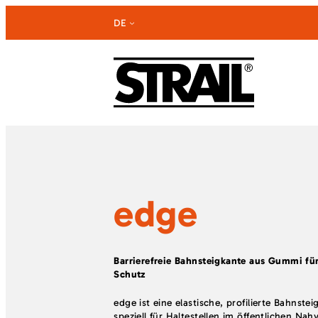
Zum
DE
Inhalt
springen
edge
Barrierefreie Bahnsteigkante aus Gummi f
Schutz
edge ist eine elastische, profilierte Bahnst
speziell für Haltestellen im öffentlichen Nah