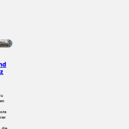
nd
nz
zu
hen
uste
ier
 die