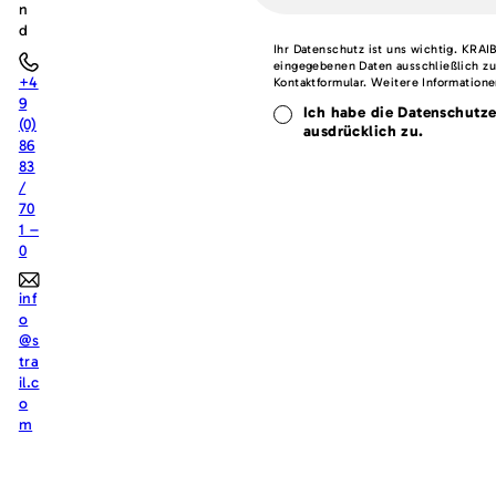
n
d
Ihr Datenschutz ist uns wichtig. KRAI
eingegebenen Daten ausschließlich zu
+4
Kontaktformular. Weitere Informatione
9
Ich habe die Datenschutze
(0)
ausdrücklich zu.
86
83
/
70
1 –
0
B
i
t
inf
t
o
e
@s
l
tra
a
il.c
s
o
s
m
e
d
i
e