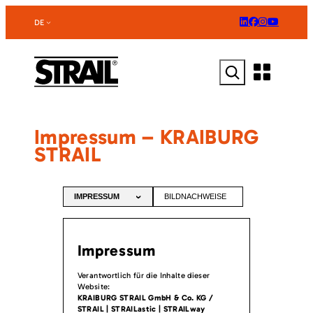
Zum
Inhalt
DE
springen
Suchen
Impressum – KRAIBURG
STRAIL
IMPRESSUM
BILDNACHWEISE
Impressum
Verantwortlich für die Inhalte dieser
Website:
KRAIBURG STRAIL GmbH & Co. KG /
STRAIL | STRAILastic | STRAILway