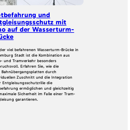
no
GRS
SOK_sim
tbefahrung und
Komplexe G
tgleisungsschutz mit
mit STRAILa
no auf der Wasserturm-
Schieneniso
ücke
Erfolgreiche Gleiss
STRAILastic_SOK_si
der viel befahrenen Wasserturm-Brücke in
Gefälle, Bogen und
mburg Stadt ist die Kombination aus
eingebaut. Ein Bewei
o- und Tramverkehr besonders
und Leistung unter
ruchsvoll. Erfahren Sie, wie die
o Bahnübergangsplatten durch
viduellen Zuschnitt und die Integration
r Entgleisungsschutzrille die
efahrung ermöglichen und gleichzeitig
maximale Sicherheit im Falle einer Tram-
leisung garantieren.