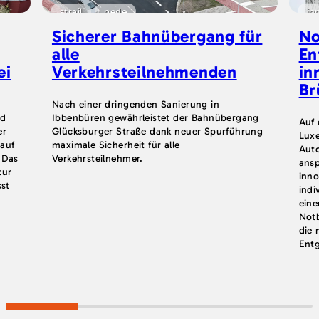
strail
pede
in
Sicherer Bahnübergang für
No
alle
En
ei
Verkehrsteilnehmenden
in
Br
Nach einer dringenden Sanierung in
nd
Ibbenbüren gewährleistet der Bahnübergang
Auf 
er
Glücksburger Straße dank neuer Spurführung
Luxe
 auf
maximale Sicherheit für alle
Aut
. Das
Verkehrsteilnehmer.
ansp
tur
inn
sst
indi
eine
Notb
die 
Entg