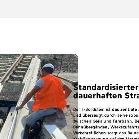
Standardisierter
dauerhaften Str
Der T-Bordstein ist
das zentrale
und überzeugt durch seine robus
zwischen Gleis und Fahrbahn. 
Bahnübergängen, Werkszufahrte
Verkehrsflächen
sorgt das Bautei
Kraftübertragung auf den Unterb