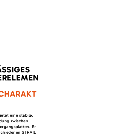
ÄSSIGES
ERELEMEN
CHARAKT
etet eine stabile,
ndung zwischen
rgangsplatten. Er
rschiedenen STRAIL