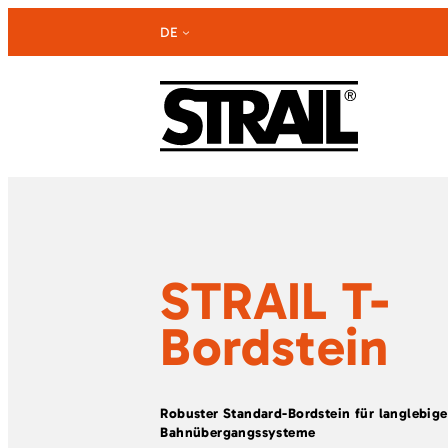
Zum
DE
Inhalt
springen
STRAIL T-
Bordstein
Robuster Standard-Bordstein für langlebige
Bahnübergangssysteme