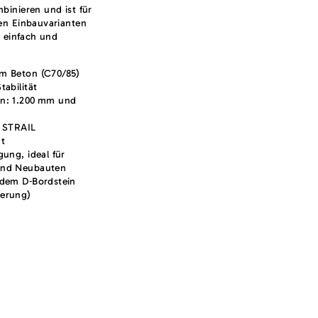
binieren und ist für
en Einbauvarianten
, einfach und
m Beton (C70/85)
tabilität
n: 1.200 mm und
t STRAIL
t
gung, ideal für
und Neubauten
 dem D‑Bordstein
serung)