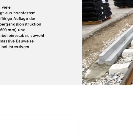
 viele
gt aus hochfestem
gfähige Auflage der
Übergangskonstruktion
r 600 mm) und
xibel einsetzbar, sowohl
 massive Bauweise
h bei intensivem