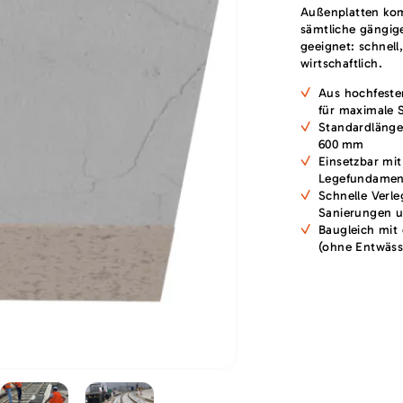
Außenplatten kom
sämtliche gängig
geeignet: schnell
wirtschaftlich.
Aus hochfeste
für maximale S
Standardlänge
600 mm
Einsetzbar mi
Legefundamen
Schnelle Verle
Sanierungen 
Baugleich mit
(ohne Entwäs