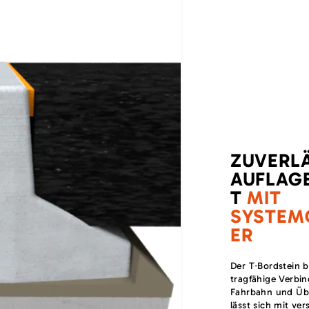
ZUVERL
AUFLAG
T
MIT
SYSTEM
ER
Der T‑Bordstein bi
tragfähige Verbi
Fahrbahn und Übe
lässt sich mit ve