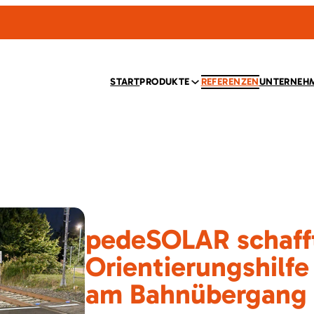
START
PRODUKTE
REFERENZEN
UNTERNEH
pedeSOLAR schaff
Orientierungshilfe
am Bahnübergang