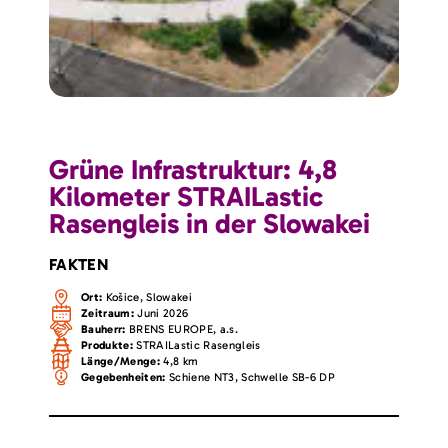
Grüne Infrastruktur: 4,8
Kilometer STRAILastic
Rasengleis in der Slowakei
FAKTEN
Ort:
Košice, Slowakei
Zeitraum:
Juni 2026
Bauherr:
BRENS EUROPE, a.s.
Produkte:
STRAILastic Rasengleis
Länge/Menge:
4,8 km
Gegebenheiten:
Schiene NT3, Schwelle SB-6 DP