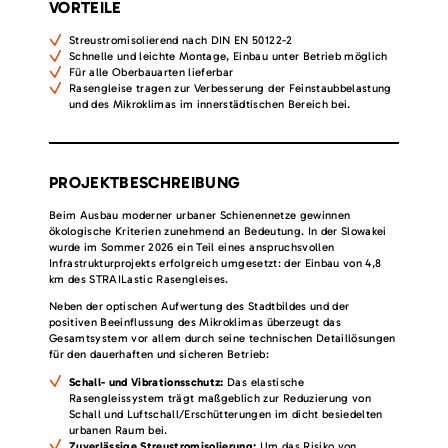
VORTEILE
Streustromisolierend nach DIN EN 50122-2
Schnelle und leichte Montage, Einbau unter Betrieb möglich
Für alle Oberbauarten lieferbar
Rasengleise tragen zur Verbesserung der Feinstaubbelastung
und des Mikroklimas im innerstädtischen Bereich bei.
PROJEKTBESCHREIBUNG
Beim Ausbau moderner urbaner Schienennetze gewinnen
ökologische Kriterien zunehmend an Bedeutung. In der Slowakei
wurde im Sommer 2026 ein Teil eines anspruchsvollen
Infrastrukturprojekts erfolgreich umgesetzt: der Einbau von 4,8
km des STRAILastic Rasengleises.
Neben der optischen Aufwertung des Stadtbildes und der
positiven Beeinflussung des Mikroklimas überzeugt das
Gesamtsystem vor allem durch seine technischen Detaillösungen
für den dauerhaften und sicheren Betrieb:
Schall- und Vibrationsschutz:
Das elastische
Rasengleissystem trägt maßgeblich zur Reduzierung von
Schall und Luftschall/Erschütterungen im dicht besiedelten
urbanen Raum bei.
Zuverlässige Streustromisolierung:
Um das Risiko von