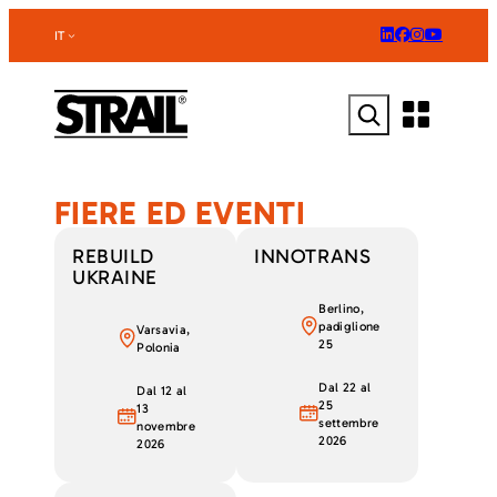
Vai
al
IT
contenuto
Cerca
FIERE ED EVENTI
REBUILD
INNOTRANS
UKRAINE
Berlino,
padiglione
Varsavia,
25
Polonia
Dal 22 al
Dal 12 al
25
13
settembre
novembre
2026
2026