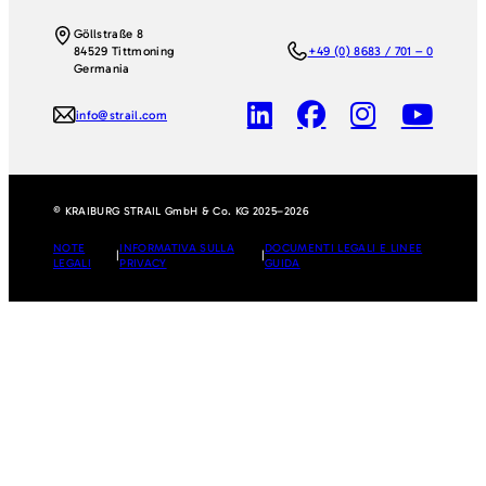
Göllstraße 8
84529 Tittmoning
+49 (0) 8683 / 701 – 0
Germania
info@strail.com
© KRAIBURG STRAIL GmbH & Co. KG 2025–2026
NOTE
INFORMATIVA SULLA
DOCUMENTI LEGALI E LINEE
|
|
LEGALI
PRIVACY
GUIDA