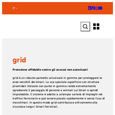
Vai
al
IT
contenuto
Cerca
grid
Protezione affidabile contro gli accessi non autorizzati
grid è un robusto pannello universale in gomma per proteggere le
aree sensibili dei binari. La sua speciale superficie con strutture
piramidali sfalsate con punte in gomma rende estremamente
sgradevole il passaggio di persone e animali sui binari e quindi
improbabile. Il sistema è adatto a un’ampia varietà di impieghi nel
traffico ferroviario e può essere posato rapidamente e senza l’uso di
macchinari. In questo modo grid contribuisce attivamente alla
sicurezza lungo i binari ferroviari.