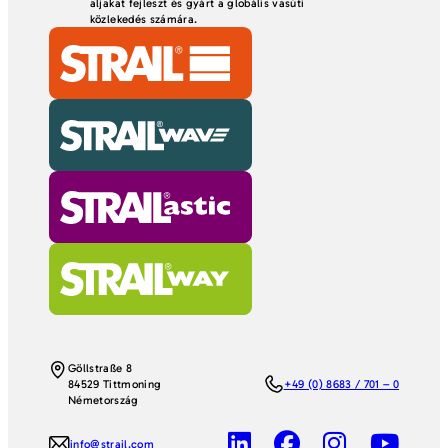
aljakat fejleszt és gyárt a globális vasúti
közlekedés számára.
Göllstraße 8
84529 Tittmoning
+49 (0) 8683 / 701 – 0
Németország
info@strail.com