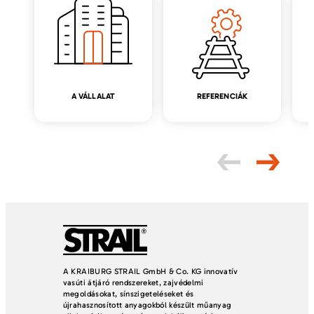
A VÁLLALAT
REFERENCIÁK
A KRAIBURG STRAIL GmbH & Co. KG innovatív
vasúti átjáró rendszereket, zajvédelmi
megoldásokat, sínszigeteléseket és
újrahasznosított anyagokból készült műanyag