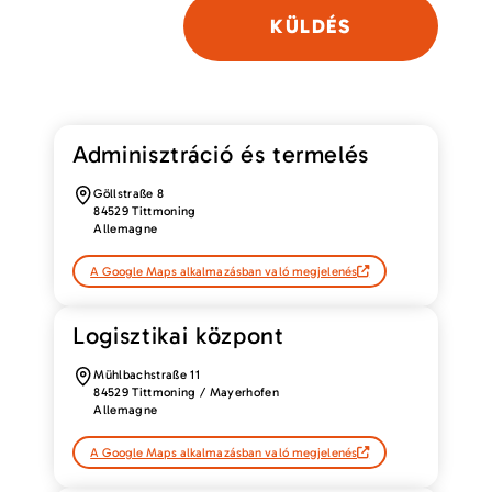
P
l
e
a
s
Adminisztráció és termelés
e
l
e
Göllstraße 8
a
84529 Tittmoning
v
Allemagne
e
t
h
A Google Maps alkalmazásban való megjelenés
i
s
f
i
Logisztikai központ
e
l
d
Mühlbachstraße 11
e
84529 Tittmoning / Mayerhofen
m
Allemagne
p
t
y
A Google Maps alkalmazásban való megjelenés
.