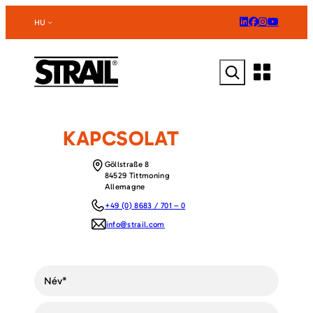
Ugrás
a
HU
tartalomhoz
Keresés
KAPCSOLAT
Göllstraße 8
84529 Tittmoning
Allemagne
+49 (0) 8683 / 701 – 0
info@strail.com