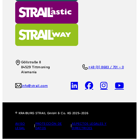
Göllstraße 8
84529 Tittmoning
+49 (0) 8683 / 701 – 0
Alemania
info@strail.com
© KRAIBURG STRAIL GmbH & Co. KG 2025–2026
AVISO
PROTECCIÓN DE
ASPECTOS LEGALES Y
|
|
LEGAL
DATOS
DIRECTRICES